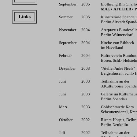
September
2005
Eröffnung Bln Charlo
MAL • ATELIER • 
Links
Sommer
2005
Kunstremise Spandau
Berlin Altstadt Spand
November
2004
Arztpraxis Bundesall
Berlin Wilmersdorf
September
2004
Kirche von Ribbeck
im Havelland
Februar
2004
Kulturverein Rundu
Boren, Schl.- Holstei
Dezember
2003
"Atelier Anke Neels"
Bergenhusen, Schl.- H
Juni
2003
Teilnahme an der
3.Kulturbörse Spand
Juni
2003
Galerie im Kulturhau
Berlin-Spandau
März
2003
Goldschmiede Korn
Scheunenviertel, Kr
Oktober
2002
Ricam-Hospiz, Delbrü
Berlin-Neukölln
Juli
2002
Teilnahme an der