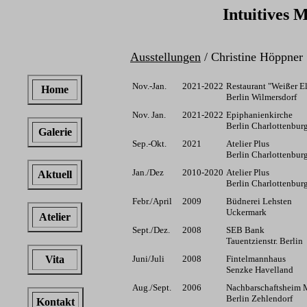
Intuitives 
Ausstellungen
/ Christine Höppner
Nov.-Jan.
2021-2022
Restaurant "Weißer El
Home
Berlin Wilmersdorf
Nov. Jan.
2021-2022
Epiphanienkirche
Berlin Charlottenbur
Galerie
Sep.-Okt.
2021
Atelier Plus
Berlin Charlottenbur
Jan./Dez
2010-2020
Atelier Plus
Aktuell
Berlin Charlottenbur
Febr./April
2009
Büdnerei Lehsten
Uckermark
Atelier
Sept./Dez.
2008
SEB Bank
Tauentzienstr. Berlin
Vita
Juni/Juli
2008
Fintelmannhaus
Senzke Havelland
Aug./Sept.
2006
Nachbarschaftsheim M
Berlin Zehlendorf
Kontakt